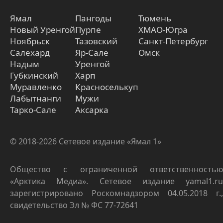
Ямал
Пангоды
Тюмень
Новый Уренгой
Пурпе
ХМАО-Югра
Ноябрьск
Тазовский
Санкт-Петербург
Салехард
Яр-Сале
Омск
Надым
Уренгой
Губкинский
Харп
Муравленко
Красноселькуп
Лабытнанги
Мужи
Тарко-Сале
Аксарка
© 2018-2026 Сетевое издание «Ямал 1»
Общество с ограниченной ответственностью
«Арктика Медиа». Сетевое издание yamal1.ru
зарегистрировано Роскомнадзором 04.05.2018 г.,
свидетельство Эл № ФС 77-72641