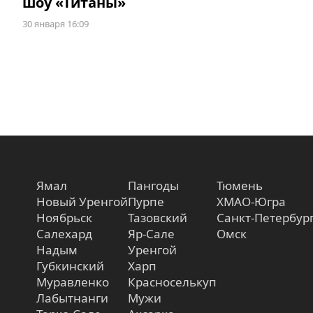
шоу «Титаны»
30 января 16:09
Ямал
Пангоды
Тюмень
Новый Уренгой
Пурпе
ХМАО-Югра
Ноябрьск
Тазовский
Санкт-Петербур
Салехард
Яр-Сале
Омск
Надым
Уренгой
Губкинский
Харп
Муравленко
Красноселькуп
Лабытнанги
Мужи