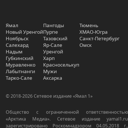
Ямал
Пангоды
Тюмень
Новый Уренгой
Пурпе
ХМАО-Югра
Ноябрьск
Тазовский
Санкт-Петербург
Салехард
Яр-Сале
Омск
Надым
Уренгой
Губкинский
Харп
Муравленко
Красноселькуп
Лабытнанги
Мужи
Тарко-Сале
Аксарка
© 2018-2026 Сетевое издание «Ямал 1»
Общество с ограниченной ответственностью
«Арктика Медиа». Сетевое издание yamal1.ru
зарегистрировано Роскомнадзором 04.05.2018 г.,