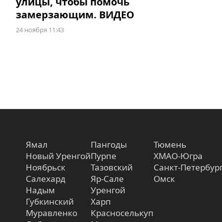
улицы, чтобы помочь
замерзающим. ВИДЕО
24 ноября 11:43
Ямал
Пангоды
Тюмень
Новый Уренгой
Пурпе
ХМАО-Югра
Ноябрьск
Тазовский
Санкт-Петербур
Салехард
Яр-Сале
Омск
Надым
Уренгой
Губкинский
Харп
Муравленко
Красноселькуп