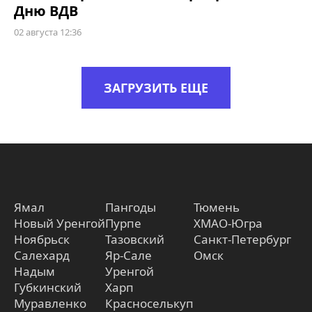
Дню ВДВ
02 августа 12:36
ЗАГРУЗИТЬ ЕЩЕ
Ямал
Пангоды
Тюмень
Новый Уренгой
Пурпе
ХМАО-Югра
Ноябрьск
Тазовский
Санкт-Петербург
Салехард
Яр-Сале
Омск
Надым
Уренгой
Губкинский
Харп
Муравленко
Красноселькуп