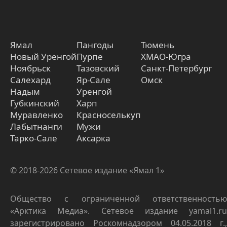
Ямал
Пангоды
Тюмень
Новый Уренгой
Пурпе
ХМАО-Югра
Ноябрьск
Тазовский
Санкт-Петербург
Салехард
Яр-Сале
Омск
Надым
Уренгой
Губкинский
Харп
Муравленко
Красноселькуп
Лабытнанги
Мужи
Тарко-Сале
Аксарка
© 2018-2026 Сетевое издание «Ямал 1»
Общество с ограниченной ответственностью
«Арктика Медиа». Сетевое издание yamal1.ru
зарегистрировано Роскомнадзором 04.05.2018 г.,