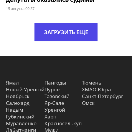
15 августа 09:37
ЗАГРУЗИТЬ ЕЩЕ
Ямал
Пангоды
Тюмень
Новый Уренгой
Пурпе
ХМАО-Югра
Ноябрьск
Тазовский
Санкт-Петербург
Салехард
Яр-Сале
Омск
Надым
Уренгой
Губкинский
Харп
Муравленко
Красноселькуп
Лабытнанги
Мужи