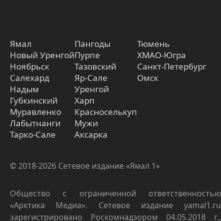
Ямал
Пангоды
Тюмень
Новый Уренгой
Пурпе
ХМАО-Югра
Ноябрьск
Тазовский
Санкт-Петербург
Салехард
Яр-Сале
Омск
Надым
Уренгой
Губкинский
Харп
Муравленко
Красноселькуп
Лабытнанги
Мужи
Тарко-Сале
Аксарка
© 2018-2026 Сетевое издание «Ямал 1»
Общество с ограниченной ответственностью
«Арктика Медиа». Сетевое издание yamal1.ru
зарегистрировано Роскомнадзором 04.05.2018 г.,