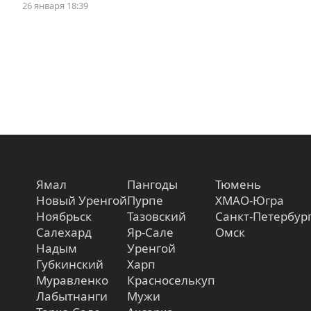
26 января 18:39
Ямал
Пангоды
Тюмень
Новый Уренгой
Пурпе
ХМАО-Югра
Ноябрьск
Тазовский
Санкт-Петербур
Салехард
Яр-Сале
Омск
Надым
Уренгой
Губкинский
Харп
Муравленко
Красноселькуп
Лабытнанги
Мужи