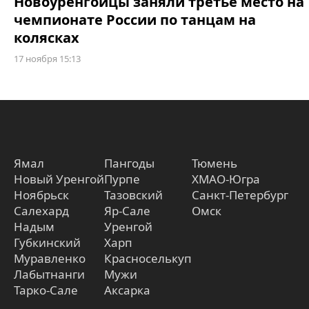
Новоуренгойцы заняли третье место на
чемпионате России по танцам на
колясках
17 ноября 15:13
Ямал
Пангоды
Тюмень
Новый Уренгой
Пурпе
ХМАО-Югра
Ноябрьск
Тазовский
Санкт-Петербург
Салехард
Яр-Сале
Омск
Надым
Уренгой
Губкинский
Харп
Муравленко
Красноселькуп
Лабытнанги
Мужи
Тарко-Сале
Аксарка