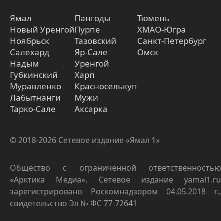
Ямал
Пангоды
Тюмень
Новый Уренгой
Пурпе
ХМАО-Югра
Ноябрьск
Тазовский
Санкт-Петербург
Салехард
Яр-Сале
Омск
Надым
Уренгой
Губкинский
Харп
Муравленко
Красноселькуп
Лабытнанги
Мужи
Тарко-Сале
Аксарка
© 2018-2026 Сетевое издание «Ямал 1»
Общество с ограниченной ответственностью
«Арктика Медиа». Сетевое издание yamal1.ru
зарегистрировано Роскомнадзором 04.05.2018 г.,
свидетельство Эл № ФС 77-72641