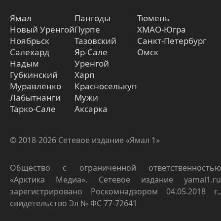
Ямал
Пангоды
Тюмень
Новый Уренгой
Пурпе
ХМАО-Югра
Ноябрьск
Тазовский
Санкт-Петербург
Салехард
Яр-Сале
Омск
Надым
Уренгой
Губкинский
Харп
Муравленко
Красноселькуп
Лабытнанги
Мужи
Тарко-Сале
Аксарка
© 2018-2026 Сетевое издание «Ямал 1»
Общество с ограниченной ответственностью
«Арктика Медиа». Сетевое издание yamal1.ru
зарегистрировано Роскомнадзором 04.05.2018 г.,
свидетельство Эл № ФС 77-72641