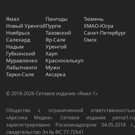
Ямал
Пангоды
Тюмень
Новый Уренгой
Пурпе
ХМАО-Югра
Ноябрьск
Тазовский
Санкт-Петербург
Салехард
Яр-Сале
Омск
Надым
Уренгой
Губкинский
Харп
Муравленко
Красноселькуп
Лабытнанги
Мужи
Тарко-Сале
Аксарка
© 2018-2026 Сетевое издание «Ямал 1»
Общество с ограниченной ответственностью
«Арктика Медиа». Сетевое издание yamal1.ru
зарегистрировано Роскомнадзором 04.05.2018 г.,
свидетельство Эл № ФС 77-72641