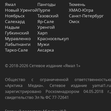
Ямал
Пангоды
Тюмень
Новый Уренгой
Пурпе
ХМАО-Югра
Ноябрьск
Тазовский
Санкт-Петербург
Салехард
Яр-Сале
Омск
Надым
Уренгой
Губкинский
Харп
Муравленко
Красноселькуп
Лабытнанги
Мужи
Тарко-Сале
Аксарка
© 2018-2026 Сетевое издание «Ямал 1»
Общество с ограниченной ответственностью
«Арктика Медиа». Сетевое издание yamal1.ru
зарегистрировано Роскомнадзором 04.05.2018 г.,
свидетельство Эл № ФС 77-72641