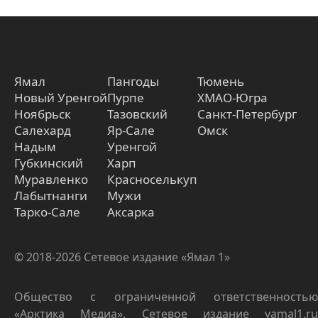
Ямал
Пангоды
Тюмень
Новый Уренгой
Пурпе
ХМАО-Югра
Ноябрьск
Тазовский
Санкт-Петербург
Салехард
Яр-Сале
Омск
Надым
Уренгой
Губкинский
Харп
Муравленко
Красноселькуп
Лабытнанги
Мужи
Тарко-Сале
Аксарка
© 2018-2026 Сетевое издание «Ямал 1»
Общество с ограниченной ответственностью
«Арктика Медиа». Сетевое издание yamal1.ru