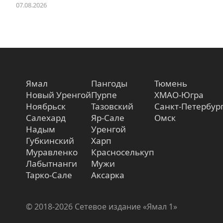
07.08.2026
Ямал
Пангоды
Тюмень
Новый Уренгой
Пурпе
ХМАО-Югра
Ноябрьск
Тазовский
Санкт-Петербур
Салехард
Яр-Сале
Омск
Надым
Уренгой
Губкинский
Харп
Муравленко
Красноселькуп
Лабытнанги
Мужи
Тарко-Сале
Аксарка
© 2018-2026 Сетевое издание «Ямал 1»