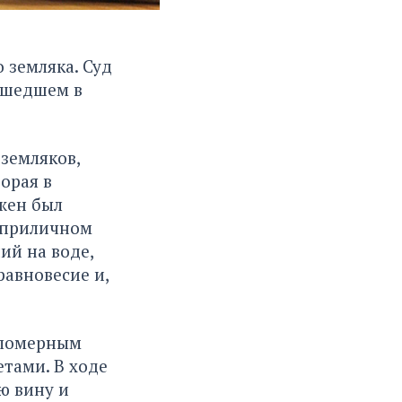
 земляка. Суд
зошедшем в
 земляков,
орая в
жен был
а приличном
ий на воде,
равновесие и,
аломерным
тами. В ходе
ю вину и