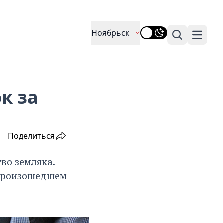
Ноябрьск
Поиск
Навига
к за
Поделиться
во земляка.
 произошедшем