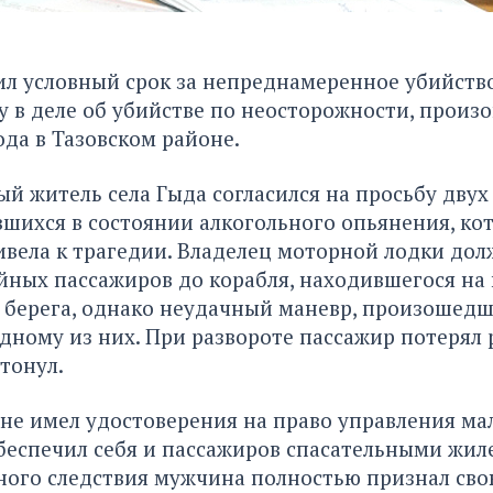
л условный срок за непреднамеренное убийство
у в деле об убийстве по неосторожности, прои
ода в Тазовском районе.
ый житель села Гыда согласился на просьбу двух
шихся в состоянии алкогольного опьянения, кот
ивела к трагедии. Владелец моторной лодки дол
йных пассажиров до корабля, находившегося н
 берега, однако неудачный маневр, произошедш
дному из них. При развороте пассажир потерял 
утонул.
не имел удостоверения на право управления м
беспечил себя и пассажиров спасательными жиле
ного следствия мужчина полностью признал сво