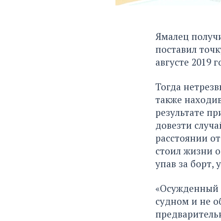
Ямалец получи
поставил точк
августе 2019 г
Тогда нетрезв
также находив
результате пр
довезти случа
расстоянии от
стоил жизни о
упав за борт, 
«Осужденный 
судном и не о
предваритель