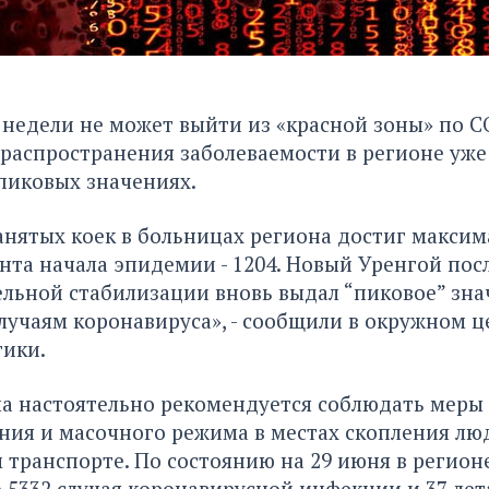
недели не может выйти из «красной зоны» по CO
аспространения заболеваемости в регионе уже
пиковых значениях.
анятых коек в больницах региона достиг макси
нта начала эпидемии - 1204. Новый Уренгой пос
льной стабилизации вновь выдал “пиковое” зна
учаям коронавируса», - сообщили в окружном ц
ики.
а настоятельно рекомендуется соблюдать меры
ия и масочного режима в местах скопления лю
транспорте. По состоянию на 29 июня в регион
5332 случая коронавирусной инфекции и 37 ле