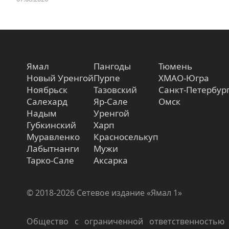
Ямал
Пангоды
Тюмень
Новый Уренгой
Пурпе
ХМАО-Югра
Ноябрьск
Тазовский
Санкт-Петербур
Салехард
Яр-Сале
Омск
Надым
Уренгой
Губкинский
Харп
Муравленко
Красноселькуп
Лабытнанги
Мужи
Тарко-Сале
Аксарка
© 2018-2026 Сетевое издание «Ямал 1»
Общество с ограниченной ответственностью 