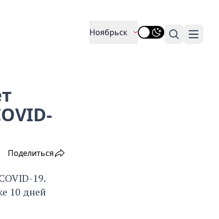
Ноябрьск
Поиск
Навига
ет
COVID-
Поделиться
COVID-19.
е 10 дней