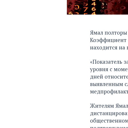
Ямал полторы 
Коэффициент р
находится на 
«Показатель з
уровня с моме
дней относите
выявленным сл
медпрофилакт
Жителям Ямал
дистанцирован
общественном 
подтверждено 