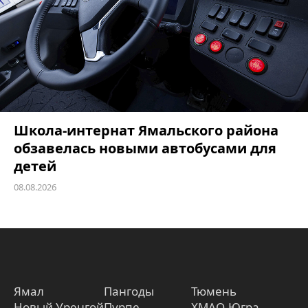
Школа-интернат Ямальского района
обзавелась новыми автобусами для
детей
08.08.2026
Ямал
Пангоды
Тюмень
Новый Уренгой
Пурпе
ХМАО-Югра