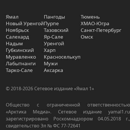
Ямал
Пангоды
Тюмень
Новый Уренгой
Пурпе
ХМАО-Югра
Ноябрьск
Тазовский
Санкт-Петербург
Салехард
Яр-Сале
Омск
Надым
Уренгой
Губкинский
Харп
Муравленко
Красноселькуп
Лабытнанги
Мужи
Тарко-Сале
Аксарка
© 2018-2026 Сетевое издание «Ямал 1»
Общество с ограниченной ответственностью
«Арктика Медиа». Сетевое издание yamal1.ru
зарегистрировано Роскомнадзором 04.05.2018 г.,
свидетельство Эл № ФС 77-72641