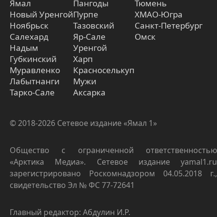
Ямал
Пангоды
Тюмень
Новый Уренгой
Пурпе
ХМАО-Югра
Ноябрьск
Тазовский
Санкт-Петербург
Салехард
Яр-Сале
Омск
Надым
Уренгой
Губкинский
Харп
Муравленко
Красноселькуп
Лабытнанги
Мужи
Тарко-Сале
Аксарка
© 2018-2026 Сетевое издание «Ямал 1»
Общество с ограниченной ответственностью
«Арктика Медиа». Сетевое издание yamal1.ru
зарегистрировано Роскомнадзором 04.05.2018 г.,
свидетельство Эл № ФС 77-72641
Главный редактор: Абдулин И.Р.