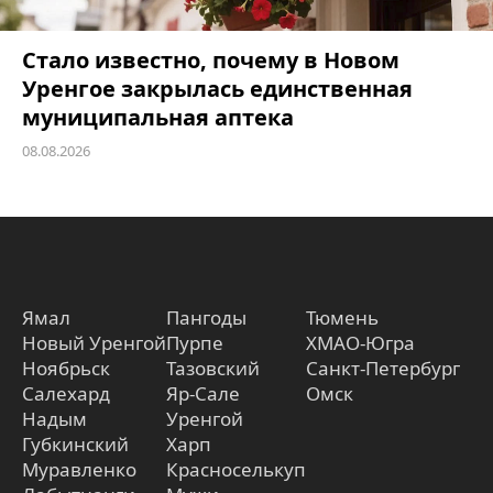
Стало известно, почему в Новом
Уренгое закрылась единственная
муниципальная аптека
08.08.2026
Ямал
Пангоды
Тюмень
Новый Уренгой
Пурпе
ХМАО-Югра
Ноябрьск
Тазовский
Санкт-Петербург
Салехард
Яр-Сале
Омск
Надым
Уренгой
Губкинский
Харп
Муравленко
Красноселькуп