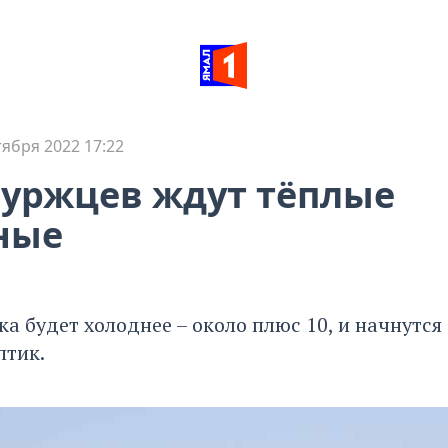
тября 2022 17:22
уржцев ждут тёплые
ные
а будет холоднее – около плюс 10, и начнутся
птик.