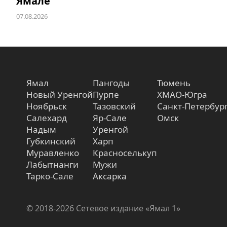
Ямале
07.08.2026
Ямал
Пангоды
Тюмень
Новый Уренгой
Пурпе
ХМАО-Югра
Ноябрьск
Тазовский
Санкт-Петербур
Салехард
Яр-Сале
Омск
Надым
Уренгой
Губкинский
Харп
Муравленко
Красноселькуп
Лабытнанги
Мужи
Тарко-Сале
Аксарка
© 2018-2026 Сетевое издание «Ямал 1»