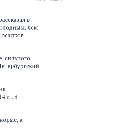
ассказал в
холодным, чем
 осадков
, сильного
Петербургский
на
14 и 13
норме, а
.