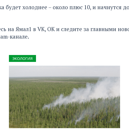
а будет холоднее – около плюс 10, и начнутся д
сь на Ямал1 в
VK
,
ОК
и следите за главными нов
ram-канале
.
ЭКОЛОГИЯ