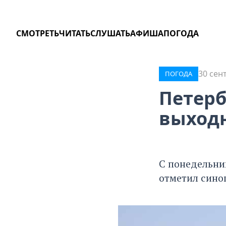
СМОТРЕТЬ
ЧИТАТЬ
СЛУШАТЬ
АФИША
ПОГОДА
30 сен
ПОГОДА
Петерб
выход
С понедельник
отметил сино