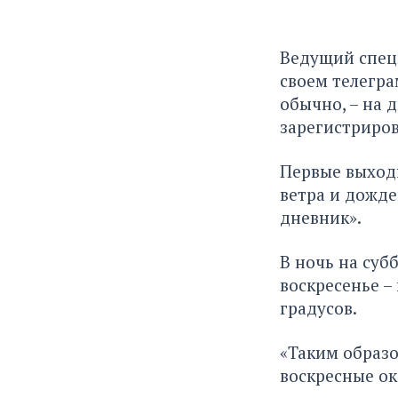
Ведущий специ
своем телегра
обычно, – на 
зарегистриров
Первые выходн
ветра и дожд
дневник».
В ночь на суб
воскресенье –
градусов.
«Таким образо
воскресные ок