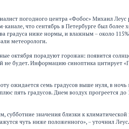
алист погодного центра «Фобос» Михаил Леус р
м-канале, что сентябрь в Петербурге был более 
два градуса ниже нормы, и влажным – около 115%
али метеорологи.
ые октября порадуют горожан: появится солнце
ей не будет. Информацию синоптика
цитирует «
боту ожидается семь градусов выше нуля, в ночь 
 плюс пять градусов. Днем воздух прогреется до 
м, субботние значения близки к климатической 
ажутся чуть ниже положенного», – уточнил Леус