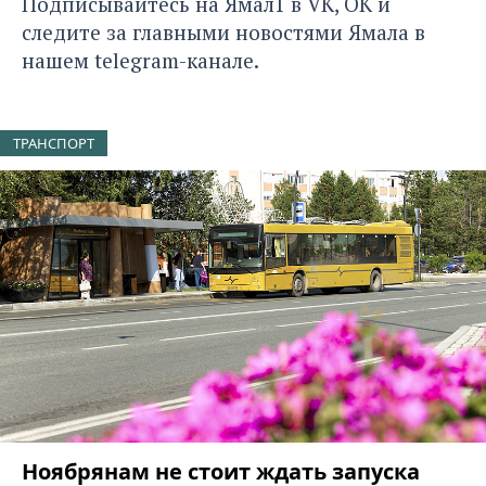
Подписывайтесь на Ямал1 в
VK
,
ОК
и
следите за главными новостями Ямала в
нашем
telegram-канале
.
ТРАНСПОРТ
Ноябрянам не стоит ждать запуска