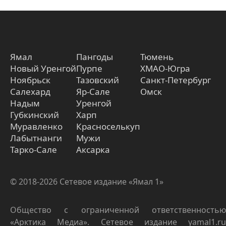
Ямал
Пангоды
Тюмень
Новый Уренгой
Пурпе
ХМАО-Югра
Ноябрьск
Тазовский
Санкт-Петербург
Салехард
Яр-Сале
Омск
Надым
Уренгой
Губкинский
Харп
Муравленко
Красноселькуп
Лабытнанги
Мужи
Тарко-Сале
Аксарка
© 2018-2026 Сетевое издание «Ямал 1»
Общество с ограниченной ответственностью
«Арктика Медиа». Сетевое издание yamal1.ru