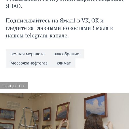
ЯНАО.
Подписывайтесь на Ямал1 в
VK
,
ОК
и
следите за главными новостями Ямала в
нашем
telegram-канале
.
вечная мерзлота
заксобрание
Мессояханефтегаз
климат
ОБЩЕСТВО