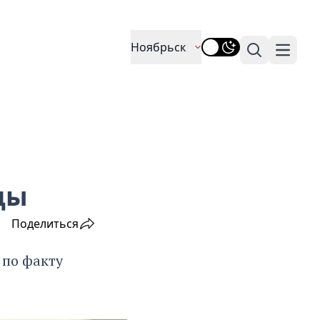
Ноябрьск
Поиск
Навига
цы
Поделиться
 по факту