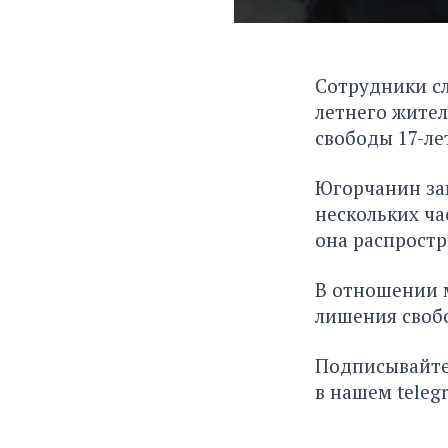
Сотрудники с
летнего жите
свободы 17-ле
Югорчанин зам
нескольких ча
она распростр
В отношении м
лишения своб
Подписывайте
в нашем
teleg