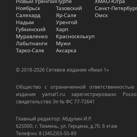
Новый Уренгой
Пурпе
ХМАО-Югра
Ноябрьск
Тазовский
Санкт-Петербур
Салехард
Яр-Сале
Омск
Надым
Уренгой
Губкинский
Харп
Муравленко
Красноселькуп
Лабытнанги
Мужи
Тарко-Сале
Аксарка
© 2018-2026 Сетевое издание «Ямал 1»
Общество с ограниченной ответственностью 
издание yamal1.ru зарегистрировано Роско
свидетельство Эл № ФС 77-72641
Главный редактор: Абдулин И.Р.
625000, г. Тюмень, ул. Герцена, д.70, 6 этаж
Телефон: 8 (3452)55-55-89