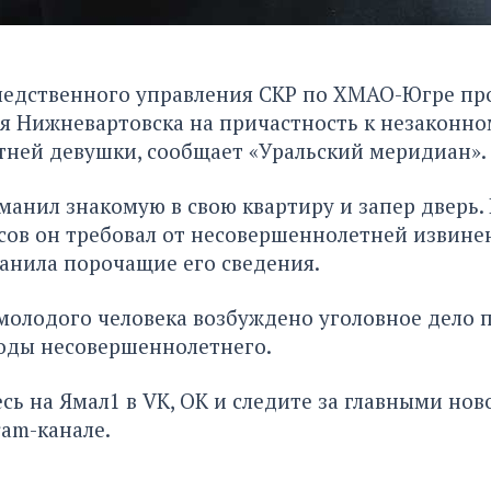
ледственного управления СКР по ХМАО-Югре про
ля Нижневартовска на причастность к незаконн
тней девушки,
сообщает «Уральский меридиан».
анил знакомую в свою квартиру и запер дверь. 
сов он требовал от несовершеннолетней извинен
анила порочащие его сведения.
олодого человека возбуждено уголовное дело 
оды несовершеннолетнего.
сь на Ямал1 в
VK
,
ОК
и следите за главными нов
ram-канале
.