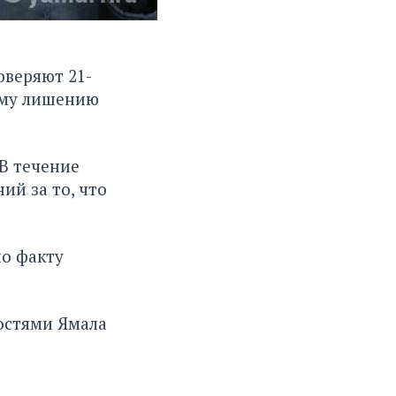
веряют 21-
ому лишению
В течение
ий за то, что
по факту
остями Ямала