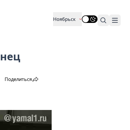
Ноябрьск
Поиск
Навига
енец
Поделиться