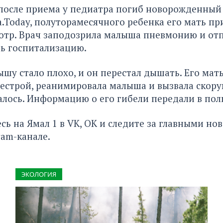
после приема у педиатра погиб новорожденный 
.Today,
полуторамесячного ребенка его мать пр
отр. Врач заподозрила малыша пневмонию и отп
ь госпитализацию.
шу стало плохо, и он перестал дышать. Его мать
естрой, реанимировала малыша и вызвала скору
алось. Информацию о его гибели передали в по
сь на
Ямал 1
в
VK
,
ОК
и следите за главными но
ram-канале
.
ЭКОЛОГИЯ