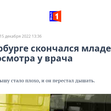
15 декабря 2022 13:36
рбурге скончался млад
осмотра у врача
ышу стало плохо, и он перестал дышать.