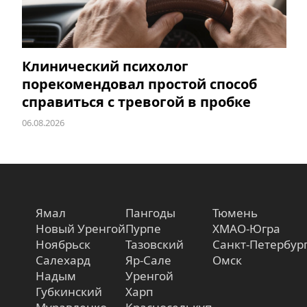
Клинический психолог
порекомендовал простой способ
справиться с тревогой в пробке
06.08.2026
Ямал
Пангоды
Тюмень
Новый Уренгой
Пурпе
ХМАО-Югра
Ноябрьск
Тазовский
Санкт-Петербур
Салехард
Яр-Сале
Омск
Надым
Уренгой
Губкинский
Харп