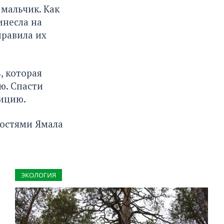
мальчик. Как
инесла на
равила их
, которая
ю. Спасти
лицию.
востями Ямала
ЭКОЛОГИЯ