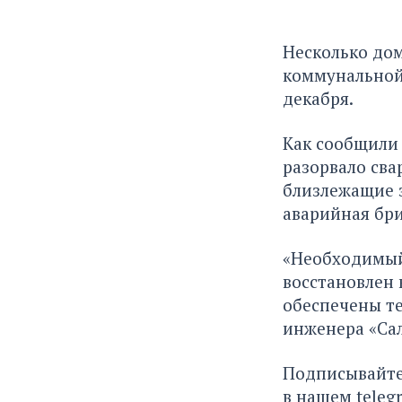
Несколько дом
коммунальной 
декабря.
Как сообщили 
разорвало сва
близлежащие з
аварийная бри
«Необходимый
восстановлен 
обеспечены те
инженера «Са
Подписывайте
в нашем
teleg