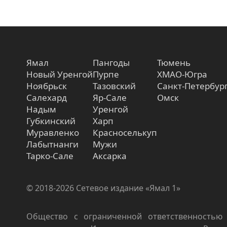
Ямал
Пангоды
Тюмень
Новый Уренгой
Пурпе
ХМАО-Югра
Ноябрьск
Тазовский
Санкт-Петербур
Салехард
Яр-Сале
Омск
Надым
Уренгой
Губкинский
Харп
Муравленко
Красноселькуп
Лабытнанги
Мужи
Тарко-Сале
Аксарка
© 2018-2026 Сетевое издание «Ямал 1»
Общество с ограниченной ответственностью 