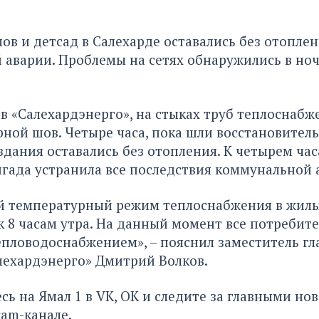
ов и детсад в Салехарде оставались без отоплен
аварии. Проблемы на сетях обнаружились в ноч
в «Салехардэнерго», на стыках труб теплоснабж
рной шов. Четыре часа, пока шли восстановител
дания оставались без отопления. К четырем час
гада устранила все последствия коммунальной 
 температурный режим теплоснабжения в жилы
к 8 часам утра. На данный момент все потребит
пловодоснабжением», – пояснил заместитель гл
лехардэнерго» Дмитрий Волков.
сь на
Ямал 1
в
VK
,
ОК
и следите за главными но
ram-канале
.