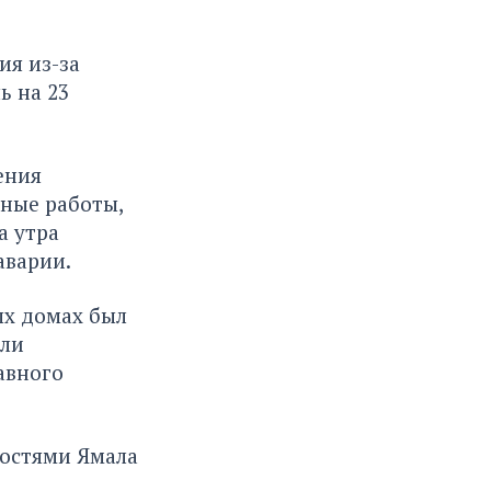
ия из-за
ь на 23
ения
ьные работы,
а утра
аварии.
х домах был
ели
авного
востями Ямала