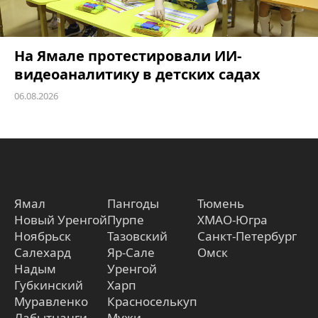
На Ямале протестировали ИИ-
видеоаналитику в детских садах
06.08.2026
Ямал
Пангоды
Тюмень
Новый Уренгой
Пурпе
ХМАО-Югра
Ноябрьск
Тазовский
Санкт-Петербург
Салехард
Яр-Сале
Омск
Надым
Уренгой
Губкинский
Харп
Муравленко
Красноселькуп
Лабытнанги
Мужи