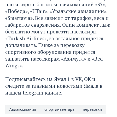
пассажиры с багажом авиакомпаний «S7»,
«Победа», «UTair», «Уральские авиалинии»,
«Smartavia». Все зависит от тарифов, веса и
габаритов снаряжения. Один комплект лыж
бесплатно могут провезти пассажиры
«Turkish Airlines», за остальное придется
доплачивать. Также за перевозку
спортивного оборудования придется
заплатить пассажирам «Азимута» и «Red
Wings».
Подписывайтесь на
Ямал 1
в
VK
,
ОК
и
следите за главными новостями Ямала в
нашем
telegram-канале.
Авиакомпания
спортинвентарь
перевозки