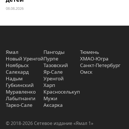
08.08.2026
Ямал
Пангоды
Тюмень
Новый Уренгой
Пурпе
ХМАО-Югра
Ноябрьск
Тазовский
Санкт-Петербург
Салехард
Яр-Сале
Омск
Надым
Уренгой
Губкинский
Харп
Муравленко
Красноселькуп
Лабытнанги
Мужи
Тарко-Сале
Аксарка
© 2018-2026 Сетевое издание «Ямал 1»