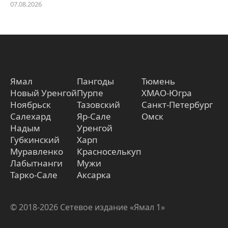
07.08.2026
Ямал
Пангоды
Тюмень
Новый Уренгой
Пурпе
ХМАО-Югра
Ноябрьск
Тазовский
Санкт-Петербург
Салехард
Яр-Сале
Омск
Надым
Уренгой
Губкинский
Харп
Муравленко
Красноселькуп
Лабытнанги
Мужи
Тарко-Сале
Аксарка
© 2018-2026 Сетевое издание «Ямал 1»