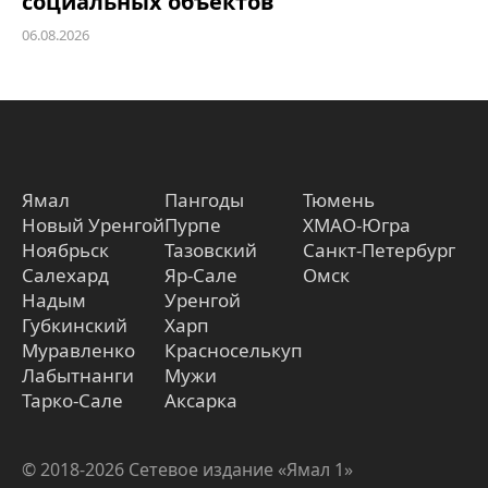
социальных объектов
06.08.2026
Ямал
Пангоды
Тюмень
Новый Уренгой
Пурпе
ХМАО-Югра
Ноябрьск
Тазовский
Санкт-Петербург
Салехард
Яр-Сале
Омск
Надым
Уренгой
Губкинский
Харп
Муравленко
Красноселькуп
Лабытнанги
Мужи
Тарко-Сале
Аксарка
© 2018-2026 Сетевое издание «Ямал 1»