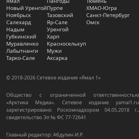
Ямал
Пангоды
Тюмень
Новый Уренгой
Пурпе
ХМАО-Югра
Ноябрьск
Тазовский
Санкт-Петербург
Салехард
Яр-Сале
Омск
Надым
Уренгой
Губкинский
Харп
Муравленко
Красноселькуп
Лабытнанги
Мужи
Тарко-Сале
Аксарка
© 2018-2026 Сетевое издание «Ямал 1»
Общество с ограниченной ответственностью
«Арктика Медиа». Сетевое издание yamal1.ru
зарегистрировано Роскомнадзором 04.05.2018 г.,
свидетельство Эл № ФС 77-72641
Главный редактор: Абдулин И.Р.