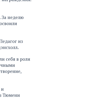
 За неделю
 освоили
Педагог из
дэнсхолл.
и себя в роли
бычными
 творение,
 и
из Тюмени