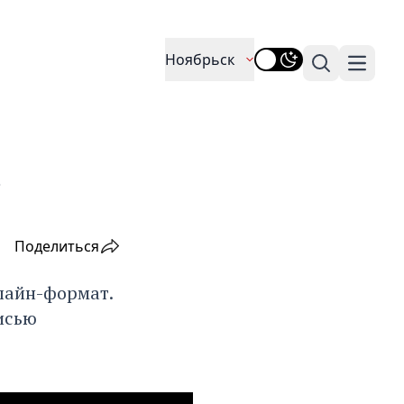
Ноябрьск
Поиск
Навига
.
Поделиться
флайн-формат.
исью