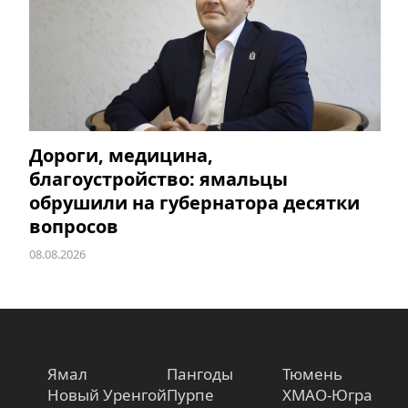
Дороги, медицина,
благоустройство: ямальцы
обрушили на губернатора десятки
вопросов
08.08.2026
Ямал
Пангоды
Тюмень
Новый Уренгой
Пурпе
ХМАО-Югра