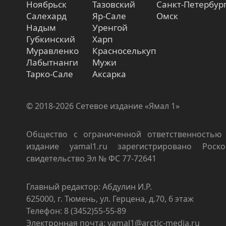
Ноябрьск
Тазовский
Санкт-Петербур
Салехард
Яр-Сале
Омск
Надым
Уренгой
Губкинский
Харп
Муравленко
Красноселькуп
Лабытнанги
Мужи
Тарко-Сале
Аксарка
© 2018-2026 Сетевое издание «Ямал 1»
Общество с ограниченной ответственностью 
издание yamal1.ru зарегистрировано Роско
свидетельство Эл № ФС 77-72641
Главный редактор: Абдулин И.Р.
625000, г. Тюмень, ул. Герцена, д.70, 6 этаж
Телефон: 8 (3452)55-55-89
Электронная почта: yamal1@arctic-media.ru