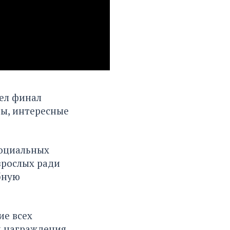
шел финал
ы, интересные
социальных
зрослых ради
бную
ие всех
й награждения.