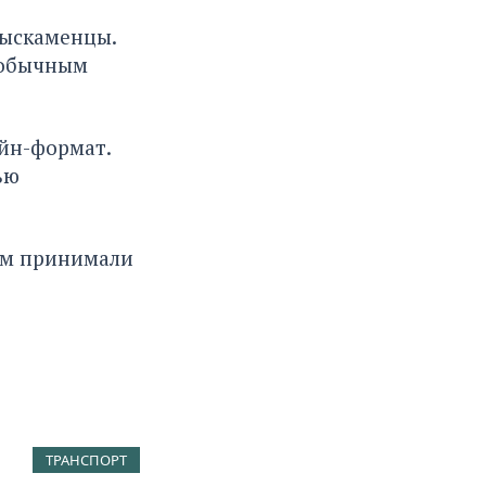
мыскаменцы.
еобычным
айн-формат.
ью
ем принимали
ТРАНСПОРТ