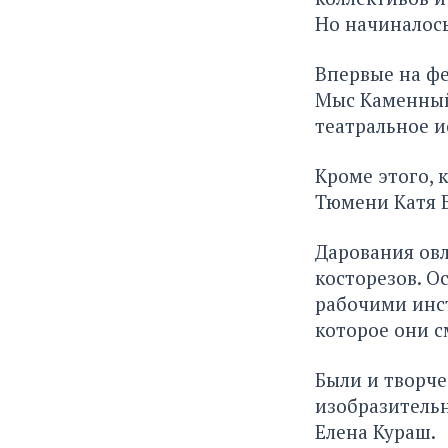
Но начиналось
Впервые на фе
Мыс Каменный 
театральное и
Кроме этого, 
Тюмени Катя Б
Дарования овл
косторезов. О
рабочими инст
которое они с
Были и творч
изобразительн
Елена Кураш.