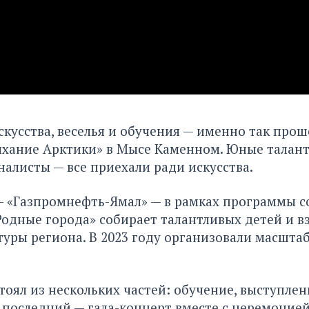
скусства, веселья и обучения — именно так про
ыхание Арктики» в Мысе Каменном. Юные талант
налисты — все приехали ради искусства.
— «Газпромнефть-Ямал» — в рамках программы 
одные города» собирает талантливых детей и в
туры региона. В 2023 году организовали масшта
тоял из нескольких частей: обучение, выступлен
 последний — гала-концерт вместе с церемоние