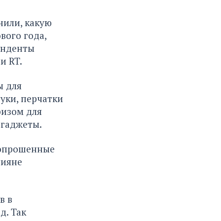
нили, какую
вого года,
онденты
ии
RT
.
ы для
уки, перчатки
ризом для
 гаджеты.
у опрошенные
сияне
в
в
д. Так