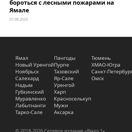
бороться с лесными пожарами на
Ямале
07.08.2026
Ямал
Пангоды
Тюмень
Новый Уренгой
Пурпе
ХМАО-Югра
Ноябрьск
Тазовский
Санкт-Петербур
Салехард
Яр-Сале
Омск
Надым
Уренгой
Губкинский
Харп
Муравленко
Красноселькуп
Лабытнанги
Мужи
Тарко-Сале
Аксарка
© 2018-2026 Сетевое издание «Ямал 1»