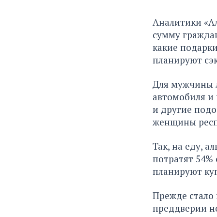
Аналитики «Ал
сумму граждан
какие подарки
планируют сэк
Для мужчины 
автомобиля и 
и другие под
женщины респо
Так, на еду, 
потратят 54% 
планируют ку
Прежде стало 
преддверии но