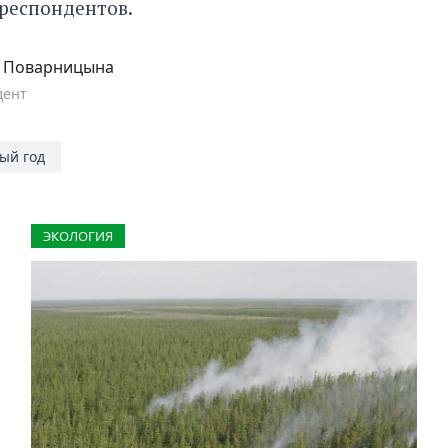
респондентов.
а Поварницына
дент
ый год
ЭКОЛОГИЯ