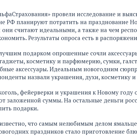
ьфаСтрахования» провели исследование и выяс
е РФ планируют потратить на празднование Но
 они считают идеальными, а также на чем респ
ономить. Результаты опроса есть в распоряжен
лучшим подарком опрошенные сочли аксессуар
гаджеты, косметику и парфюмерию, сумки, галст
обные аксессуары. Идеальным новогодним сюрп
нденты назвали украшения, духи, косметику и
алкоголь, фейерверки и украшения к Новому год
от заложенной суммы. На остальные деньги рос
пить подарки.
известно, что самым
нелюбимым делом ямальце
вогодних праздников стало приготовление блю