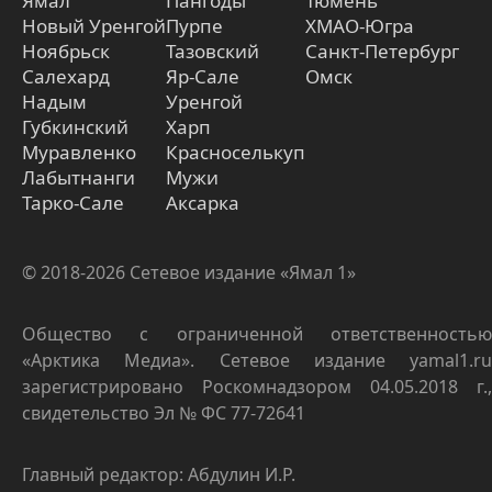
Ямал
Пангоды
Тюмень
Новый Уренгой
Пурпе
ХМАО-Югра
Ноябрьск
Тазовский
Санкт-Петербург
Салехард
Яр-Сале
Омск
Надым
Уренгой
Губкинский
Харп
Муравленко
Красноселькуп
Лабытнанги
Мужи
Тарко-Сале
Аксарка
© 2018-2026 Сетевое издание «Ямал 1»
Общество с ограниченной ответственностью
«Арктика Медиа». Сетевое издание yamal1.ru
зарегистрировано Роскомнадзором 04.05.2018 г.,
свидетельство Эл № ФС 77-72641
Главный редактор: Абдулин И.Р.