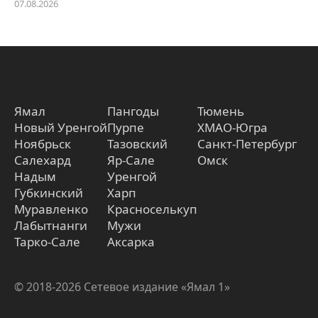
07.08.2026
Ямал
Пангоды
Тюмень
Новый Уренгой
Пурпе
ХМАО-Югра
Ноябрьск
Тазовский
Санкт-Петербург
Салехард
Яр-Сале
Омск
Надым
Уренгой
Губкинский
Харп
Муравленко
Красноселькуп
Лабытнанги
Мужи
Тарко-Сале
Аксарка
© 2018-2026 Сетевое издание «Ямал 1»