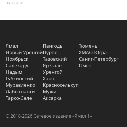
08.08.2026
Ямал
Пангоды
Тюмень
Новый Уренгой
Пурпе
ХМАО-Югра
Ноябрьск
Тазовский
Санкт-Петербург
Салехард
Яр-Сале
Омск
Надым
Уренгой
Губкинский
Харп
Муравленко
Красноселькуп
Лабытнанги
Мужи
Тарко-Сале
Аксарка
© 2018-2026 Сетевое издание «Ямал 1»