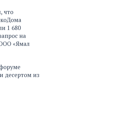
, что
ЭкоДома
и 1 680
запрос на
 ООО «Ямал
 форуме
и десертом из