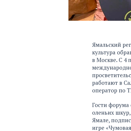
Ямальский рег
культура обр
в Москве. С 4
международно
просветитель
работают в Са
оператор по Т
Гости форума 
оленьих шкур,
Ямале, подпис
игре «Чумовая