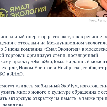
Фото: Реги
иональный оператор расскажет, как в регионе р
ащения с отходами на Международном экологич
 по 5 июня компания «Ямал Экология» в московск
й торговли организует стенд, посвященный
скому проекту «ЯмалЭкоДом». На данный момен
лехарде, Новом Уренгое и Ноябрьске, сообщает
КО в ЯНАО.
смогут увидеть мобильный ЭкоЧум, изготовлен
 узнать много нового о культуре обращения с о
ать авторскую открытку на память, а также прин
 экология».