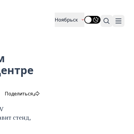
Ноябрьск
Поиск
Навига
м
Центре
Поделиться
XV
вит стенд,