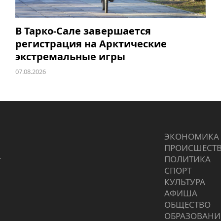
В Тарко-Сале завершается
регистрация на Арктические
экстремальные игры
07.08.2026
ЭКОНОМИКА
ПРОИCШЕСТ
г
ПОЛИТИКА
СПОРТ
КУЛЬТУРА
АФИША
ОБЩЕСТВО
ОБРАЗОВАНИ