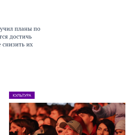
вучил планы по
тся достичь
 снизить их
КУЛЬТУРА