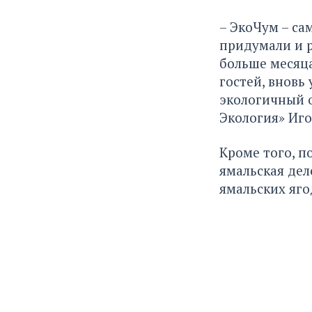
– ЭкоЧум – са
придумали и р
больше месяца
гостей, вновь
экологичный о
Экология» Иго
Кроме того, п
ямальская дел
ямальских яго