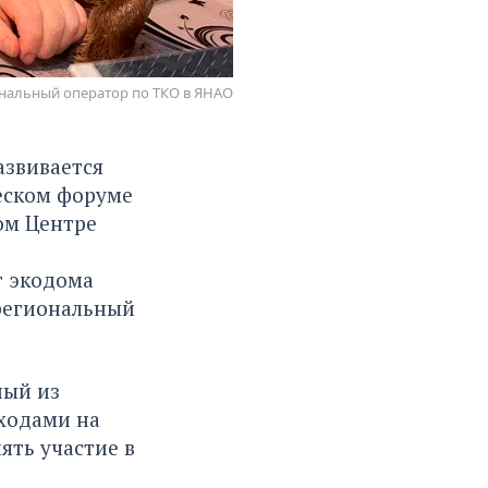
ональный оператор по ТКО в ЯНАО
азвивается
еском форуме
ом Центре
т экодома
 региональный
ный из
тходами на
ять участие в