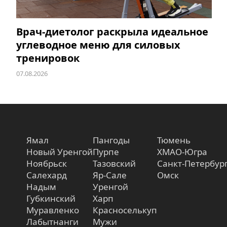
Врач-диетолог раскрыла идеальное
углеводное меню для силовых
тренировок
07.08.2026
Ямал
Пангоды
Тюмень
Новый Уренгой
Пурпе
ХМАО-Югра
Ноябрьск
Тазовский
Санкт-Петербур
Салехард
Яр-Сале
Омск
Надым
Уренгой
Губкинский
Харп
Муравленко
Красноселькуп
Лабытнанги
Мужи