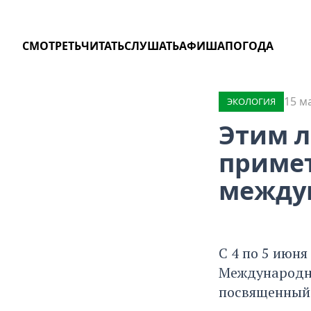
СМОТРЕТЬ
ЧИТАТЬ
СЛУШАТЬ
АФИША
ПОГОДА
15 м
ЭКОЛОГИЯ
Этим л
примет
между
С 4 по 5 июня
Международно
посвященный 