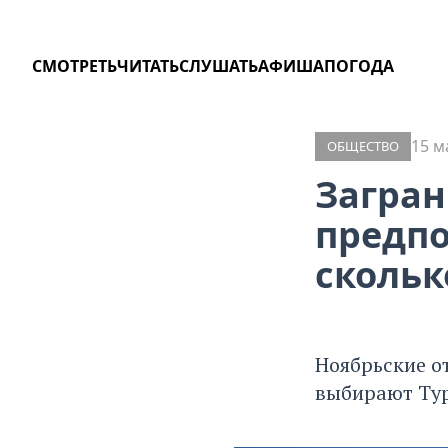
СМОТРЕТЬ
ЧИТАТЬ
СЛУШАТЬ
АФИША
ПОГОДА
15 м
ОБЩЕСТВО
Загран
предпо
скольк
Ноябрьские о
выбирают Тур