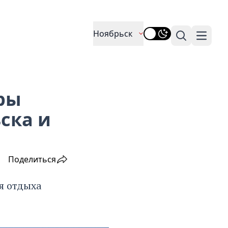
Ноябрьск
Поиск
Навига
ры
ска и
Поделиться
я отдыха