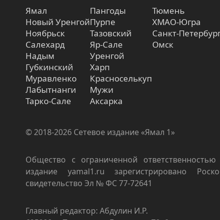
Ямал
Пангоды
Тюмень
Новый Уренгой
Пурпе
ХМАО-Югра
Ноябрьск
Тазовский
Санкт-Петербур
Салехард
Яр-Сале
Омск
Надым
Уренгой
Губкинский
Харп
Муравленко
Красноселькуп
Лабытнанги
Мужи
Тарко-Сале
Аксарка
© 2018-2026 Сетевое издание «Ямал 1»
Общество с ограниченной ответственностью 
издание yamal1.ru зарегистрировано Роско
свидетельство Эл № ФС 77-72641
Главный редактор: Абдулин И.Р.