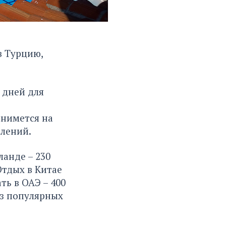
в Турцию,
 дней для
днимется на
влений.
ланде – 230
Отдых в Китае
ть в ОАЭ – 400
из популярных