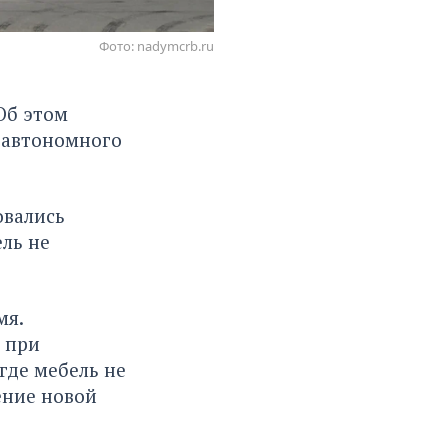
Фото: nadymcrb.ru
Об этом
 автономного
овались
ль не
мя.
 при
где мебель не
ение новой