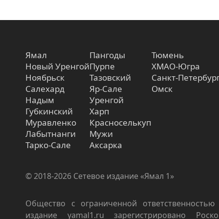
Ямал
Пангоды
Тюмень
Новый Уренгой
Пурпе
ХМАО-Югра
Ноябрьск
Тазовский
Санкт-Петербур
Салехард
Яр-Сале
Омск
Надым
Уренгой
Губкинский
Харп
Муравленко
Красноселькуп
Лабытнанги
Мужи
Тарко-Сале
Аксарка
© 2018-2026 Сетевое издание «Ямал 1»
Общество с ограниченной ответственностью 
издание yamal1.ru зарегистрировано Роско