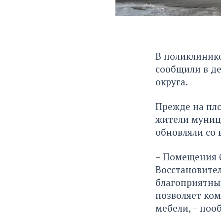
В поликлинике
сообщили в д
округа.
Прежде на пл
жители муници
обновляли со 
– Помещения 
Восстановите
благоприятных
позволяет ком
мебели, – поо