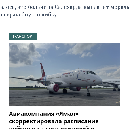
алось
, что больница Салехарда выплатит морал
за врачебную ошибку.
ТРАНСПОРТ
Авиакомпания «Ямал»
скорректировала расписание
рейсов из-за ограничений в