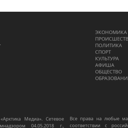
ЭКОНОМИКА
ПРОИCШЕСТ
г
ПОЛИТИКА
СПОРТ
КУЛЬТУРА
АФИША
ОБЩЕСТВО
ОБРАЗОВАНИ
Все права на любые ма
«Арктика Медиа». Сетевое
соответствии с росси
мнадзором 04.05.2018 г.,