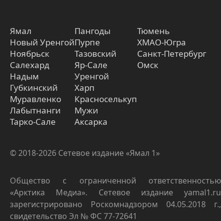
Ямал
Пангоды
Тюмень
Новый Уренгой
Пурпе
ХМАО-Югра
Ноябрьск
Тазовский
Санкт-Петербург
Салехард
Яр-Сале
Омск
Надым
Уренгой
Губкинский
Харп
Муравленко
Красноселькуп
Лабытнанги
Мужи
Тарко-Сале
Аксарка
© 2018-2026 Сетевое издание «Ямал 1»
Общество с ограниченной ответственностью
«Арктика Медиа». Сетевое издание yamal1.ru
зарегистрировано Роскомнадзором 04.05.2018 г.,
свидетельство Эл № ФС 77-72641