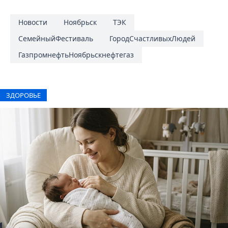
Новости
Ноябрьск
ТЭК
СемейныйФестиваль
ГородСчастливыхЛюдей
ГазпромнефтьНоябрьскнефтегаз
ЗДОРОВЬЕ