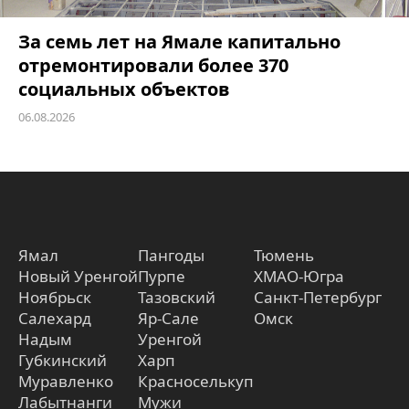
За семь лет на Ямале капитально
отремонтировали более 370
социальных объектов
06.08.2026
Ямал
Пангоды
Тюмень
Новый Уренгой
Пурпе
ХМАО-Югра
Ноябрьск
Тазовский
Санкт-Петербург
Салехард
Яр-Сале
Омск
Надым
Уренгой
Губкинский
Харп
Муравленко
Красноселькуп
Лабытнанги
Мужи