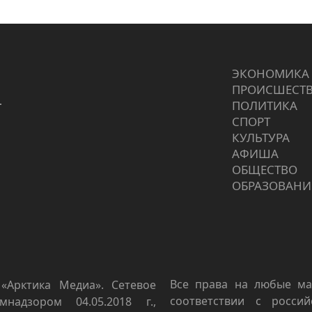
ЭКОНОМИКА
ПРОИCШЕСТ
г
ПОЛИТИКА
СПОРТ
КУЛЬТУРА
АФИША
ОБЩЕСТВО
ОБРАЗОВАНИ
Все права на любые ма
«Арктика Медиа». Сетевое
соответствии с росси
мнадзором 04.05.2018 г.,