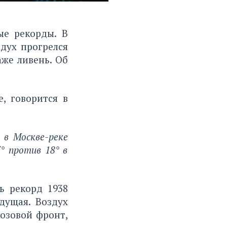
ые рекорды. В
здух прогрелся
аже ливень.
Об
, говорится в
 в Москве-реке
° против 18° в
ь рекорд 1938
дущая. Воздух
розовой фронт,