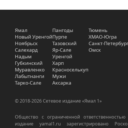
Ямал
Пангоды
Тюмень
Новый Уренгой
Пурпе
ХМАО-Югра
Ноябрьск
Тазовский
Санкт-Петербур
Салехард
Яр-Сале
Омск
Надым
Уренгой
Губкинский
Харп
Муравленко
Красноселькуп
Лабытнанги
Мужи
Тарко-Сале
Аксарка
© 2018-2026 Сетевое издание «Ямал 1»
Общество с ограниченной ответственностью 
издание yamal1.ru зарегистрировано Роско