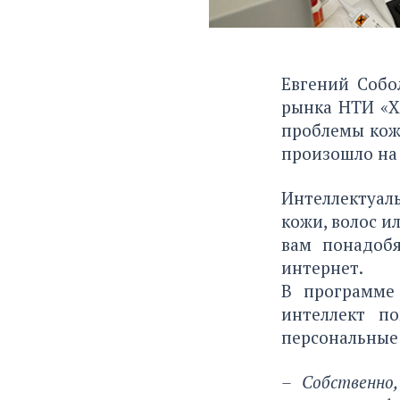
Евгений Собол
рынка НТИ «Хе
проблемы кожи
произошло на 
Интеллектуал
кожи, волос и
вам понадоб
интернет.
В программе 
интеллект п
персональные
– Собственно