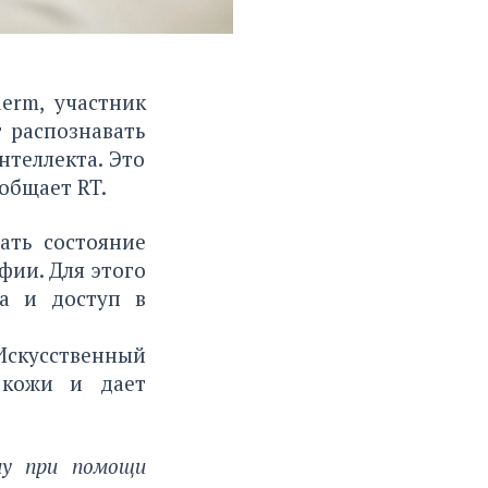
derm, участник
т распознавать
нтеллекта. Это
ообщает
RT
.
ать состояние
фии. Для этого
а и доступ в
Искусственный
 кожи и дает
му при помощи