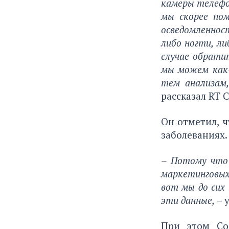
камеры телефон
мы скорее пом
осведомленнос
либо ногти, л
случае обратит
мы можем как-
тем анализам,
рассказал RT 
Он отметил, 
заболеваниях.
– Потому что 
маркетинговых
вот мы до сих
эти данные,
– 
При этом Со