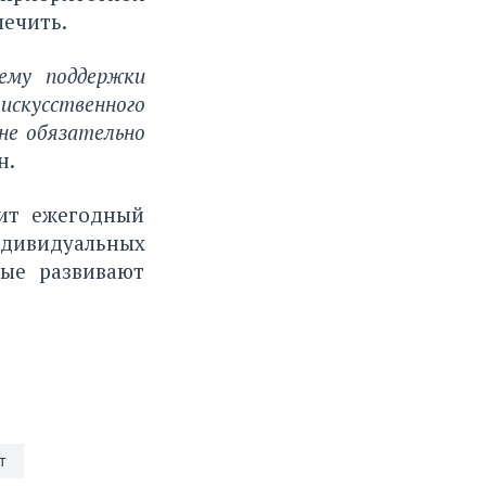
лечить.
ему поддержки
искусственного
 не обязательно
н.
дит ежегодный
ндивидуальных
рые развивают
т