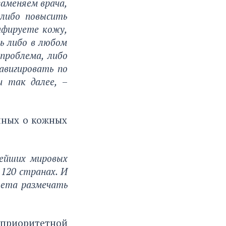
заменяем врача,
 либо повысить
афируете кожу,
ь либо в любом
 проблема, либо
авигировать по
и так далее,
–
нных о кожных
нейших мировых
120 странах. И
тета размечать
приоритетной