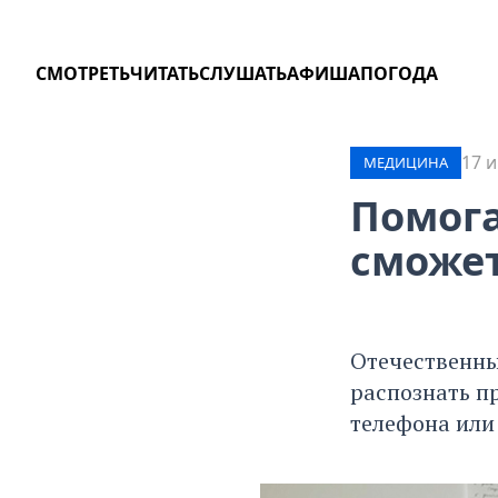
СМОТРЕТЬ
ЧИТАТЬ
СЛУШАТЬ
АФИША
ПОГОДА
17 и
МЕДИЦИНА
Помога
сможет
Отечественны
распознать пр
телефона или