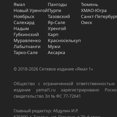
Ямал
Пангоды
Тюмень
Новый Уренгой
Пурпе
ХМАО-Югра
Ноябрьск
Тазовский
Санкт-Петербур
Салехард
Яр-Сале
Омск
Надым
Уренгой
Губкинский
Харп
Муравленко
Красноселькуп
Лабытнанги
Мужи
Тарко-Сале
Аксарка
© 2018-2026 Сетевое издание «Ямал 1»
Общество с ограниченной ответственностью 
издание yamal1.ru зарегистрировано Роско
свидетельство Эл № ФС 77-72641
Главный редактор: Абдулин И.Р.
625000, г. Тюмень, ул. Герцена, д.70, 6 этаж