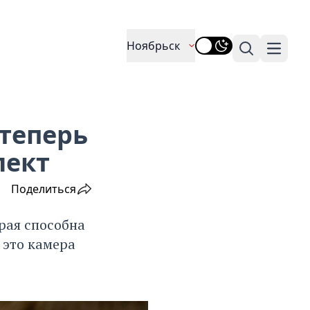
Ноябрьск
Поиск
Навига
теперь
лект
Поделиться
рая способна
– это камера