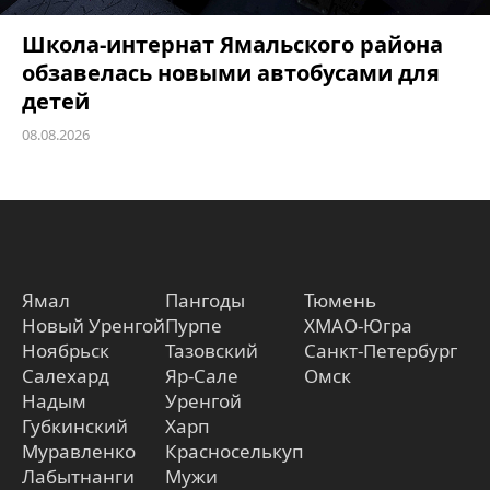
Школа-интернат Ямальского района
обзавелась новыми автобусами для
детей
08.08.2026
Ямал
Пангоды
Тюмень
Новый Уренгой
Пурпе
ХМАО-Югра
Ноябрьск
Тазовский
Санкт-Петербург
Салехард
Яр-Сале
Омск
Надым
Уренгой
Губкинский
Харп
Муравленко
Красноселькуп
Лабытнанги
Мужи