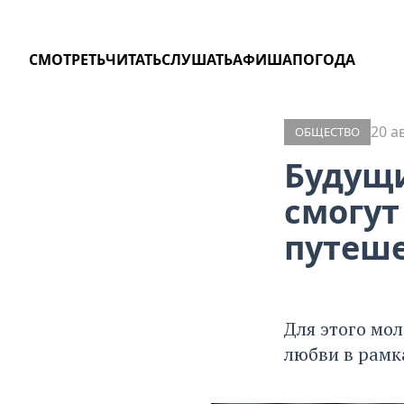
СМОТРЕТЬ
ЧИТАТЬ
СЛУШАТЬ
АФИША
ПОГОДА
20 а
ОБЩЕСТВО
Будущ
смогут
путеше
Для этого мо
любви в рамк