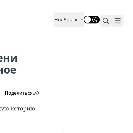
Ноябрьск
Поиск
Навига
ени
ное
Поделиться
кую историю