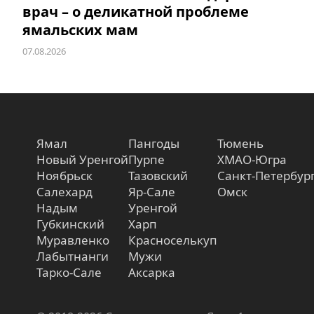
врач – о деликатной проблеме
ямальских мам
07.08.2026
Ямал
Пангоды
Тюмень
Новый Уренгой
Пурпе
ХМАО-Югра
Ноябрьск
Тазовский
Санкт-Петербур
Салехард
Яр-Сале
Омск
Надым
Уренгой
Губкинский
Харп
Муравленко
Красноселькуп
Лабытнанги
Мужи
Тарко-Сале
Аксарка