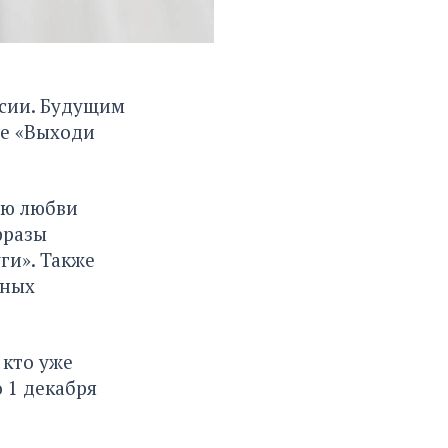
ссии. Будущим
е «Выходи
ию любви
фразы
ги». Также
ьных
 кто уже
 1 декабря