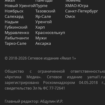
Ямал
Пангоды
Тюмень
Новый Уренгой
Пурпе
ХМАО-Югра
Ноябрьск
Тазовский
Санкт-Петербург
Салехард
Яр-Сале
Омск
Надым
Уренгой
Губкинский
Харп
Муравленко
Красноселькуп
Лабытнанги
Мужи
Тарко-Сале
Аксарка
© 2018-2026 Сетевое издание «Ямал 1»
Общество с ограниченной ответственностью
«Арктика Медиа». Сетевое издание yamal1.ru
зарегистрировано Роскомнадзором 04.05.2018 г.,
свидетельство Эл № ФС 77-72641
Главный редактор: Абдулин И.Р.