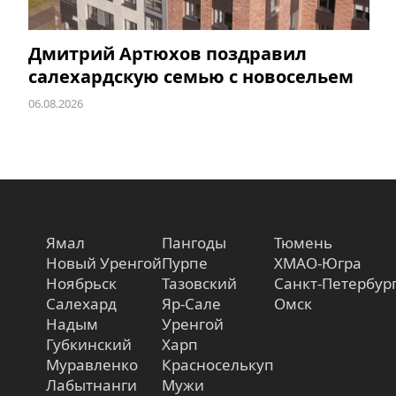
Дмитрий Артюхов поздравил
салехардскую семью с новосельем
06.08.2026
Ямал
Пангоды
Тюмень
Новый Уренгой
Пурпе
ХМАО-Югра
Ноябрьск
Тазовский
Санкт-Петербур
Салехард
Яр-Сале
Омск
Надым
Уренгой
Губкинский
Харп
Муравленко
Красноселькуп
Лабытнанги
Мужи