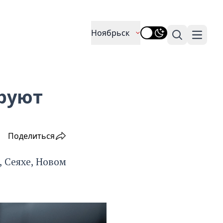
Ноябрьск
Поиск
Навига
руют
Поделиться
 Сеяхе, Новом