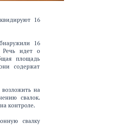
иквидируют 16
бнаружили 16
. Речь идет о
Общая площадь
они содержат
 возложить на
нению свалок.
на контроле.
конную свалку