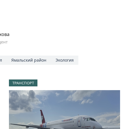
хова
дент
л
Ямальский район
Экология
ТРАНСПОРТ