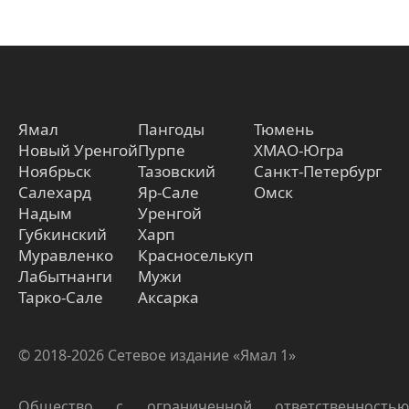
Ямал
Пангоды
Тюмень
Новый Уренгой
Пурпе
ХМАО-Югра
Ноябрьск
Тазовский
Санкт-Петербург
Салехард
Яр-Сале
Омск
Надым
Уренгой
Губкинский
Харп
Муравленко
Красноселькуп
Лабытнанги
Мужи
Тарко-Сале
Аксарка
© 2018-2026 Сетевое издание «Ямал 1»
Общество с ограниченной ответственностью